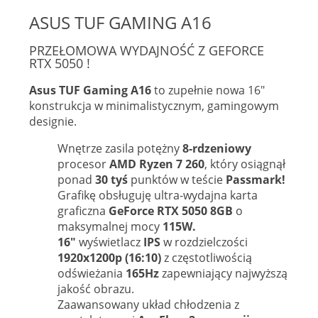
ASUS TUF GAMING A16
PRZEŁOMOWA WYDAJNOŚĆ Z GEFORCE
RTX 5050 !
Asus TUF Gaming A16
to zupełnie nowa 16"
konstrukcja w minimalistycznym, gamingowym
designie.
Wnętrze zasila potężny
8-rdzeniowy
procesor
AMD Ryzen 7 260
, który osiągnął
ponad
30 tyś
punktów w teście
Passmark!
Grafikę obsługuję ultra-wydajna karta
graficzna
GeForce RTX 5050 8GB
o
maksymalnej mocy
115W.
16"
wyświetlacz
IPS
w rozdzielczości
1920x1200p (16:10)
z częstotliwością
odświeżania
165Hz
zapewniający najwyższą
jakość obrazu.
Zaawansowany układ chłodzenia z