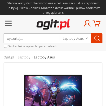
Strona korzysta z plików cookies w celu realizacji usług i zgodnie z
Polityką Plików Cookies.
Możesz określić warunki plików cookies w
przeglądarce.
x
Szukaj też w opisach i parametrach
Ogit.pl
Laptopy
Laptopy Asus
›
›