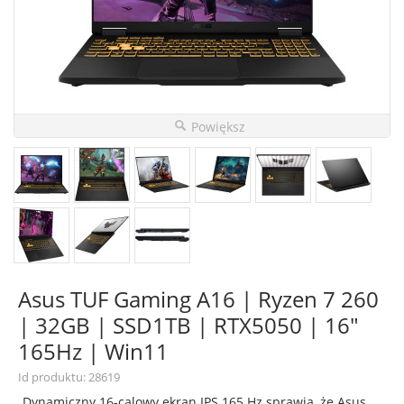
Powiększ
Asus TUF Gaming A16 | Ryzen 7 260
| 32GB | SSD1TB | RTX5050 | 16"
165Hz | Win11
Id produktu: 28619
Dynamiczny 16-calowy ekran IPS 165 Hz sprawia, że Asus