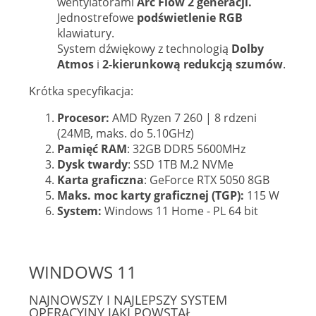
wentylatorami
Arc Flow
2 generacji.
Jednostrefowe
podświetlenie RGB
klawiatury.
System dźwiękowy z technologią
Dolby
Atmos
i
2-kierunkową redukcją szumów
.
Krótka specyfikacja:
Procesor:
AMD Ryzen 7 260 | 8 rdzeni
(24MB, maks. do 5.10GHz)
Pamięć RAM
: 32GB DDR5 5600MHz
Dysk twardy
: SSD 1TB M.2 NVMe
Karta graficzna
: GeForce RTX 5050 8GB
Maks. moc karty graficznej (TGP):
115 W
System:
Windows 11 Home - PL 64 bit
WINDOWS 11
NAJNOWSZY I NAJLEPSZY SYSTEM
OPERACYJNY JAKI POWSTAŁ