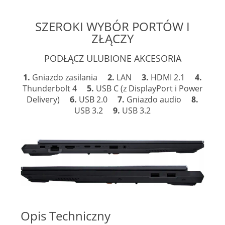
SZEROKI WYBÓR PORTÓW I
ZŁĄCZY
PODŁĄCZ ULUBIONE AKCESORIA
1.
Gniazdo zasilania
2.
LAN
3.
HDMI 2.1
4.
Thunderbolt 4
5.
USB C (z DisplayPort i Power
Delivery)
6.
USB 2.0
7.
Gniazdo audio
8.
USB 3.2
9.
USB 3.2
Opis Techniczny