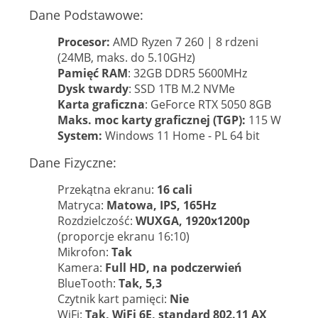
Dane Podstawowe:
Procesor:
AMD Ryzen 7 260 | 8 rdzeni
(24MB, maks. do 5.10GHz)
Pamięć RAM
: 32GB DDR5 5600MHz
Dysk twardy
: SSD 1TB M.2 NVMe
Karta graficzna
: GeForce RTX 5050 8GB
Maks. moc karty graficznej (TGP):
115 W
System:
Windows 11 Home - PL 64 bit
Dane Fizyczne:
Przekątna ekranu:
16 cali
Matryca:
Matowa, IPS, 165Hz
Rozdzielczość:
WUXGA, 1920x1200p
(proporcje ekranu 16:10)
Mikrofon:
Tak
Kamera:
Full HD, na podczerwień
BlueTooth:
Tak, 5,3
Czytnik kart pamięci:
Nie
WiFi:
Tak, WiFi 6E, standard 802.11 AX