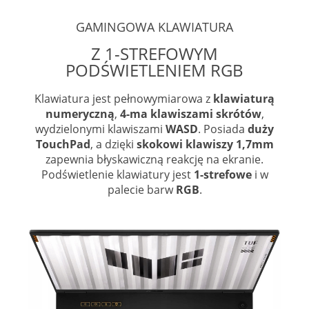
GAMINGOWA KLAWIATURA
Z 1-STREFOWYM
PODŚWIETLENIEM RGB
Klawiatura jest pełnowymiarowa z
klawiaturą
numeryczną
,
4-ma klawiszami skrótów
,
wydzielonymi klawiszami
WASD
. Posiada
duży
TouchPad
, a dzięki
skokowi klawiszy 1,7mm
zapewnia błyskawiczną reakcję na ekranie.
Podświetlenie klawiatury jest
1-strefowe
i w
palecie barw
RGB
.