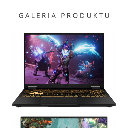
G A L E R I A P R O D U K T U