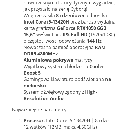
nowoczesnym i futurystycznym wyglądzie,
jak przystało na serię Cyborg!
Wnętrze zasila
8-rdzeniowa
jednostka
Intel Core i5-13420H
oraz bardzo wydajna
karta graficzna
GeForce RTX4050 6GB
15,6"
wyświetlacz
IPS Full HD
(1920x1080)
o częstotliwości odświeżania
144 Hz
Nowoczesna pamięć operacyjna
RAM
DDR5 4800MHz
Aluminiowa pokrywa
matrycy
Wyjątkowy system chłodzenia
Cooler
Boost 5
Gamingowa klawiatura podświetlana
na
niebiesko
System dźwiękowy zgodny z
High-
Resolution Audio
Najważniejsze parametry:
Procesor:
Intel Core i5-13420H | 8 rdzeni,
12 wątków (12MB, maks. 4.60GHz)