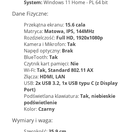
System:
Windows 11 Home - PL 64 bit
Dane Fizyczne:
Przekątna ekranu:
15.6 cala
Matryca:
Matowa, IPS, 144MHz
Rozdzielczość:
Full HD, 1920x1080p
Kamera i Mikrofon:
Tak
Napęd optyczny:
Brak
BlueTooth:
Tak
Czytnik kart pamięci:
Nie
Wi-Fi:
Tak, Standard 802.11 AX
Złącza:
HDMI, LAN
USB:
2x USB 3.2, 1x USB typu C (z Display
Port)
Podświetlana klawiatura:
Tak, niebieskie
podświetlenie
Kolor:
Czarny
Wymiary i waga:
Szerokość:
35,9 cm