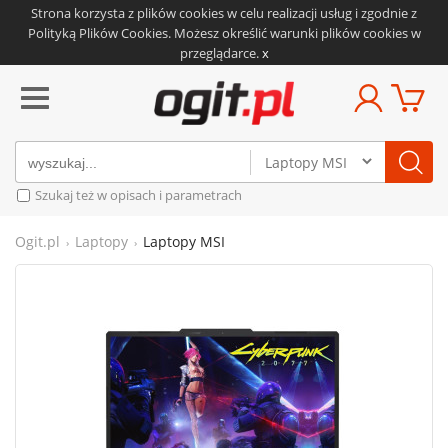
Strona korzysta z plików cookies w celu realizacji usług i zgodnie z
Polityką Plików Cookies.
Możesz określić warunki plików cookies w
przeglądarce.
x
Szukaj też w opisach i parametrach
Ogit.pl
Laptopy
Laptopy MSI
›
›