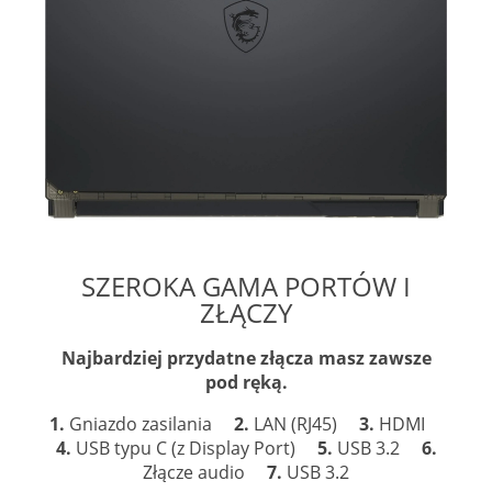
SZEROKA GAMA PORTÓW I
ZŁĄCZY
Najbardziej przydatne złącza masz zawsze
pod ręką.
1.
Gniazdo zasilania
2.
LAN (RJ45)
3.
HDMI
4.
USB typu C (z Display Port)
5.
USB 3.2
6.
Złącze audio
7.
USB 3.2