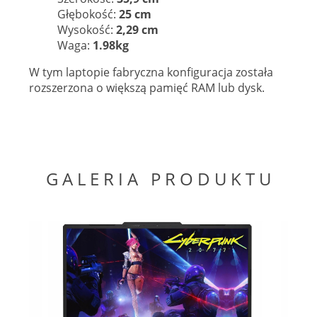
Głębokość:
25 cm
Wysokość:
2,29 cm
Waga:
1.98kg
W tym laptopie fabryczna konfiguracja została
rozszerzona o większą pamięć RAM lub dysk.
G A L E R I A P R O D U K T U